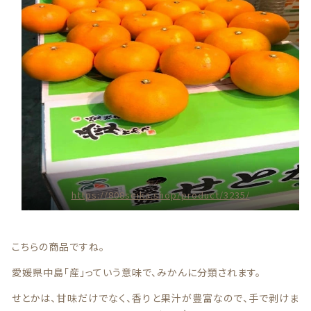
贈答用商品
価格帯
～
その他
在庫あり
セール
並び順
情報セキュリティ基本方針
https://808seika.shop/product/3235/
ランキング
こちらの商品ですね。
セール商品
愛媛県中島「産」っていう意味で、みかんに分類されます。
せとかは、甘味だけでなく、香りと果汁が豊富なので、手で剥けま
新着商品