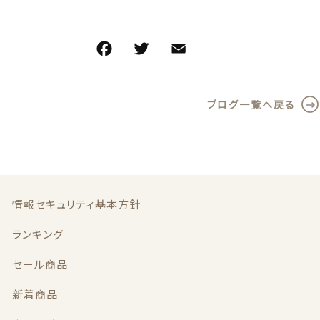
特定商取引法に基づく表記
お問い合わせ
F
T
E
共
a
w
m
有
看板犬こうめ YouTube
c
it
ai
ブログ一覧へ戻る
e
te
l
808青果店 公式YouTube
b
r
o
o
k
情報セキュリティ基本方針
© 2021 株式会社YAOHACHI
ランキング
セール商品
新着商品