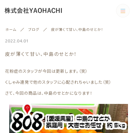
カテゴリー
ホーム
ブログ
皮が薄くて甘い、中島のせとか！
キーワード検索
すべて
2022.04.01
皮が薄くて甘い、中島のせとか！
野菜
野菜
旬の商品
花粉症のスタッフが今回は更新します。（笑）
絞り込み検索
予約商品
くしゃみ連発で他のスタッフに心配されちゃいました（笑）
親カテゴリー
旬の商品
さて、今回の商品は、中島のせとかになります！
果物
子カテゴリー
果物
訳あり商品
訳あり商品
カテゴリー一覧