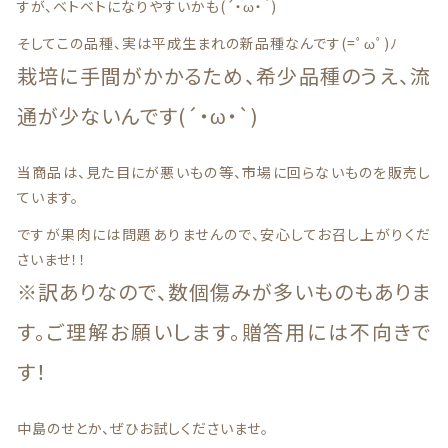
すが、ベトベトになりやすいかも(´・ω・｀)
商品一覧
そしてこの品種、実は平成生まれの新品種なんです(=ﾟωﾟ)ﾉ
栽培に手間がかかるため、希少品種のうえ、流
最近チェックした商品
通が少ないんです(´・ω・`)
注文履歴
当商品は、見た目にが悪いもの等、市場に回らないものを販売し
ご利用ガイド
ています。
ですが果肉には問題ありませんので、安心してお召し上がりくだ
当店について
さいませ！！
※訳ありなので、数個傷みが多いものもありま
ブログ
す。ご理解お願いします。贈答用には不向きで
よくある質問
す！
プライバシーポリシー
中島のせとか、ぜひお試しくださいませ。