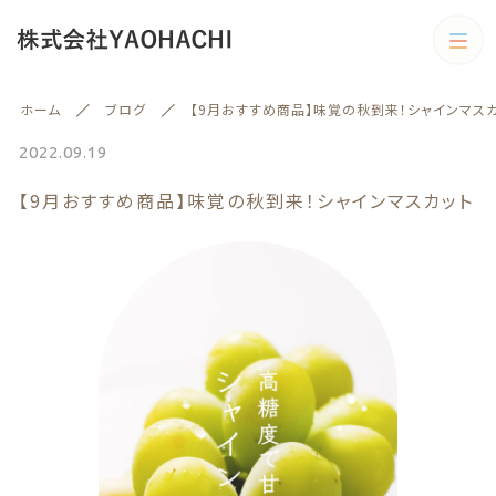
カテゴリー
ホーム
ブログ
【9月おすすめ商品】味覚の秋到来！シャインマスカ
キーワード検索
すべて
2022.09.19
【9月おすすめ商品】味覚の秋到来！シャインマスカット
野菜
野菜
旬の商品
絞り込み検索
予約商品
親カテゴリー
旬の商品
果物
子カテゴリー
果物
訳あり商品
訳あり商品
カテゴリー一覧