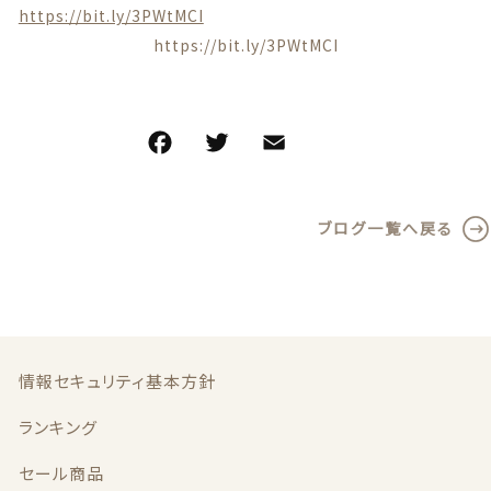
特定商取引法に基づく表記
https://bit.ly/3PWtMCI
https://bit.ly/3PWtMCI
お問い合わせ
看板犬こうめ YouTube
F
T
E
共
a
w
m
有
808青果店 公式YouTube
c
it
ai
ブログ一覧へ戻る
e
te
l
b
r
o
o
© 2021 株式会社YAOHACHI
k
情報セキュリティ基本方針
ランキング
セール商品