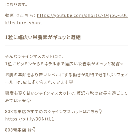
にあります。
商品一覧
動画はこちら：
https://youtube.com/shorts/-O4jbC-6U6
k?feature=share
最近チェックした商品
1粒に幅広い栄養素がギュッと凝縮
注文履歴
そんなシャインマスカットには、
ご利用ガイド
1粒にビタミンからミネラルまで幅広い栄養素がギュッと凝縮✨
当店について
お肌の年齢をより若いレベルにする働きが期待できる｢ポリフェノ
ール｣は、皮に多く含まれています💡
ブログ
糖度も高く甘いシャインマスカットで、贅沢な秋の夜長を過ごして
みては✨🍁😊
よくある質問
808青果店おすすめのシャインマスカットはこちら👇
プライバシーポリシー
https://bit.ly/3QNttL1
808青果店 は👇