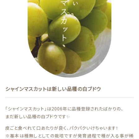
贈答用商品
価格帯
～
その他
在庫あり
セール
並び順
情報セキュリティ基本方針
シャインマスカットは新しい品種の白ブドウ
ランキング
「シャインマスカット」は2006年に品種登録されたばかりの、
まだ新しい品種の白ブドウです✨
セール商品
皮ごと食べれて口あたりが良く、パクパクいけちゃいます！
新着商品
※基本は種無しとしての栽培ですが発育過程で種が入る事が稀