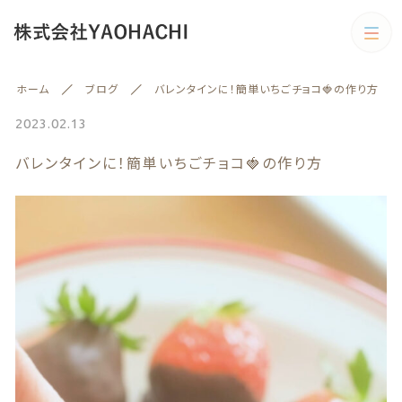
カテゴリー
ホーム
ブログ
バレンタインに！簡単いちごチョコ🍓の作り方
キーワード検索
すべて
2023.02.13
バレンタインに！簡単いちごチョコ🍓の作り方
野菜
野菜
旬の商品
絞り込み検索
予約商品
親カテゴリー
旬の商品
果物
子カテゴリー
果物
訳あり商品
訳あり商品
カテゴリー一覧