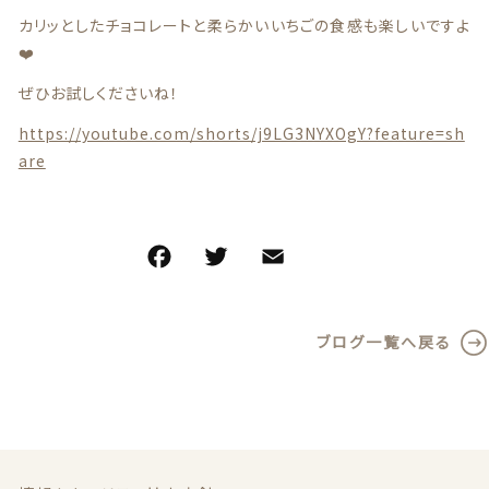
カリッとしたチョコレートと柔らかいいちごの食感も楽しいですよ
❤️
ぜひお試しくださいね！
https://youtube.com/shorts/j9LG3NYXOgY?feature=sh
are
F
T
E
共
a
w
m
有
c
it
ai
ブログ一覧へ戻る
e
te
l
b
r
o
o