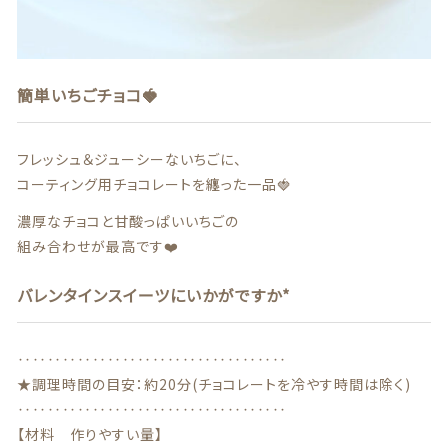
商品一覧
最近チェックした商品
簡単いちごチョコ🍓
注文履歴
フレッシュ＆ジューシーないちごに、
コーティング用チョコレートを纏った一品🍓
ご利用ガイド
濃厚なチョコと甘酸っぱいいちごの
当店について
組み合わせが最高です❤️
バレンタインスイーツにいかがですか*
ブログ
よくある質問
‥‥‥‥‥‥‥‥‥‥‥‥‥‥‥‥‥‥
★調理時間の目安：約20分(チョコレートを冷やす時間は除く)
プライバシーポリシー
‥‥‥‥‥‥‥‥‥‥‥‥‥‥‥‥‥‥
【材料 作りやすい量】