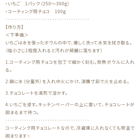
特定商取引法に基づく表記
・いちご 1パック（250〜300g）
・コーティング用チョコ 100g
お問い合わせ
‥‥‥‥‥‥‥‥‥‥‥‥‥‥‥‥‥‥
【作り方】
看板犬こうめ YouTube
＜下準備＞
いちごは水を張ったボウルの中で、優しく洗って水気を拭き取る。
808青果店 公式YouTube
（塩小さじ1程度入れると汚れが綺麗に落ちます）
1.コーティング用チョコを包丁で細かく刻む。耐熱ボウルに入れ
る。
2.鍋に水（分量外）を入れ中火にかけ、沸騰寸前で火を止める。
3.チョコレートを湯煎で溶かす。
© 2021 株式会社YAOHACHI
4.いちごを浸す。キッチンペーパーの上に置いて、チョコレートが
固まるまで待つ。
‥‥‥‥‥‥‥‥‥‥‥‥‥‥‥‥‥‥
コーティング用チョコレートなので、冷蔵庫に入れなくても常温で
固まります✨