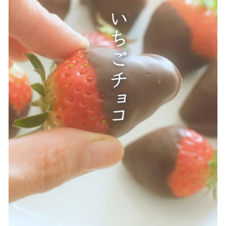
贈答用商品
価格帯
～
その他
在庫あり
セール
並び順
情報セキュリティ基本方針
ランキング
セール商品
新着商品