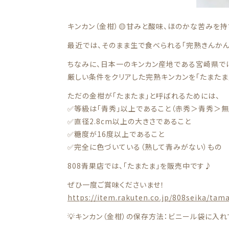
キンカン（金柑）🟡甘みと酸味、ほのかな苦みを
最近では、そのまま生で食べられる「完熟きんかん
ちなみに、日本一のキンカン産地である宮崎県で
厳しい条件をクリアした完熟キンカンを「たまたま
ただの金柑が「たまたま」と呼ばれるためには、
✅等級は「青秀」以上であること（赤秀＞青秀＞
✅直径2.8cm以上の大きさであること
✅糖度が16度以上であること
✅完全に色づいている（熟して青みがない）もの
808青果店では、｢たまたま｣を販売中です♪
ぜひ一度ご賞味くださいませ！
https://item.rakuten.co.jp/808seika/tam
💡キンカン（金柑）の保存方法：ビニール袋に入