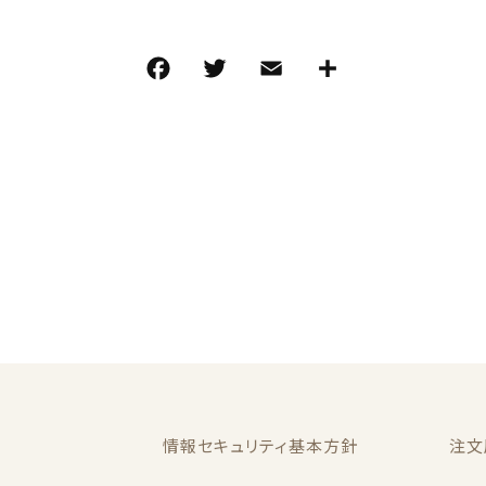
F
T
E
共
a
w
m
有
c
it
ai
e
te
l
b
r
o
o
k
情報セキュリティ基本方針
注文