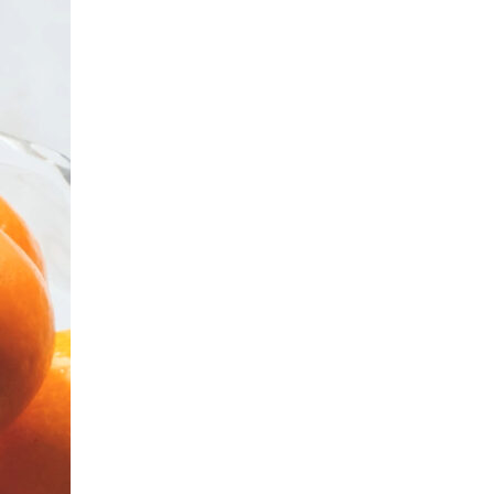
ール
訳あり商品