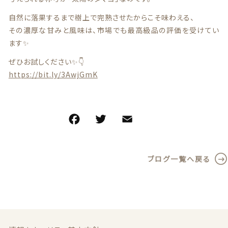
自然に落果するまで樹上で完熟させたからこそ味わえる、
商品一覧
その濃厚な甘みと風味は、市場でも最高級品の評価を受けてい
ます✨
最近チェックした商品
ぜひお試しください✨👇
注文履歴
https://bit.ly/3AwjGmK
ご利用ガイド
F
T
E
共
当店について
a
w
m
有
c
it
ai
ブログ
ブログ一覧へ戻る
e
te
l
よくある質問
b
r
o
プライバシーポリシー
o