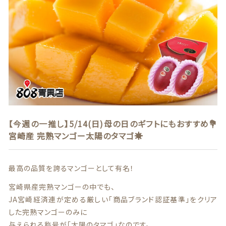
贈答用商品
価格帯
～
その他
在庫あり
セール
並び順
【今週の一推し】5/14(日)母の日のギフトにもおすすめ💐
宮崎産 完熟マンゴー太陽のタマゴ☀️
情報セキュリティ基本方針
ランキング
最高の品質を誇るマンゴーとして有名！
宮崎県産完熟マンゴーの中でも、
セール商品
JA宮崎経済連が定める厳しい「商品ブランド認証基準」をクリア
した完熟マンゴーのみに
新着商品
与えられる称号が「太陽のタマゴ」なのです。