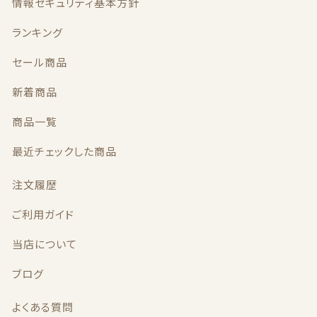
k
情報セキュリティ基本方針
特定商取引法に基づく表記
ランキング
お問い合わせ
セール商品
看板犬こうめ YouTube
新着商品
808青果店 公式YouTube
商品一覧
最近チェックした商品
注文履歴
ご利用ガイド
© 2021 株式会社YAOHACHI
当店について
ブログ
よくある質問