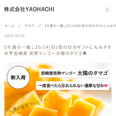
カテゴリー
ホーム
ブログ
【今週の一推し】5/14(日)母の日のギフトにもお
キーワード検索
すべて
2023.05.01
【今週の一推し】5/14(日)母の日のギフトにもおすす
野菜
め💐宮崎産 完熟マンゴー太陽のタマゴ☀️
野菜
旬の商品
絞り込み検索
予約商品
親カテゴリー
旬の商品
果物
子カテゴリー
果物
訳あり商品
訳あり商品
カテゴリー一覧