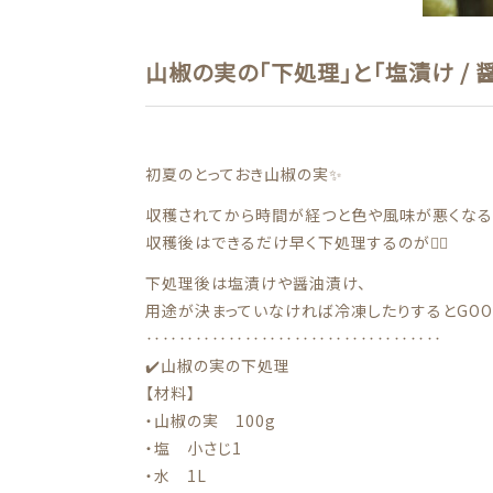
山椒の実の「下処理」と「塩漬け / 
初夏のとっておき山椒の実✨
収穫されてから時間が経つと色や風味が悪くなる
収穫後はできるだけ早く下処理するのが🙆‍♀️
下処理後は塩漬けや醤油漬け、
用途が決まっていなければ冷凍したりするとGOO
‥‥‥‥‥‥‥‥‥‥‥‥‥‥‥‥‥‥
✔️山椒の実の下処理
【材料】
・山椒の実 100g
・塩 小さじ1
・水 1L