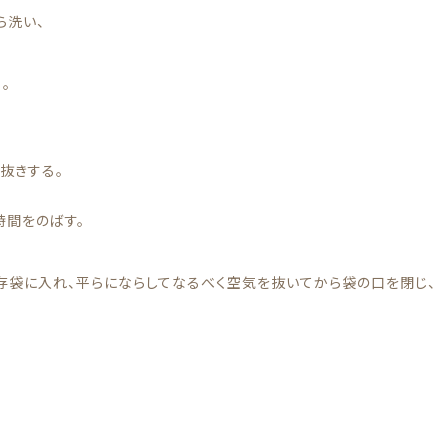
ら洗い、
。
ク抜きする。
時間をのばす。
存袋に入れ、平らにならしてなるべく空気を抜いてから袋の口を閉じ、