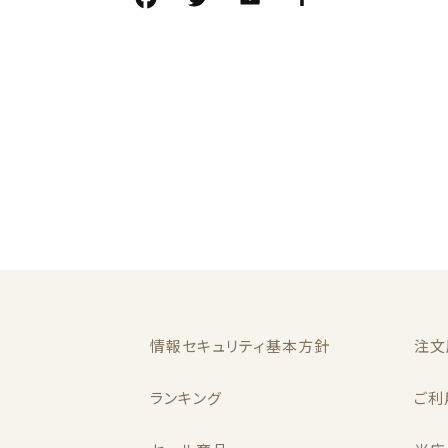
F
T
E
共
a
w
m
有
c
it
ai
e
te
l
b
r
o
o
k
情報セキュリティ基本方針
注文
ランキング
ご利