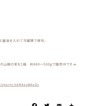
実と醤油を入れて冷蔵庫で保存。
山椒の実を1箱 約460～500gで販売中です📣
m/shorts/tbRAxsWAsDc