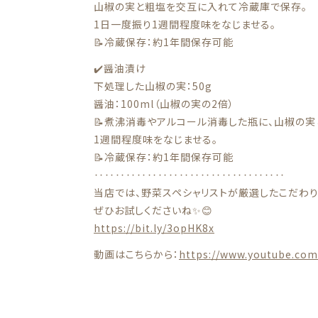
山椒の実と粗塩を交互に入れて冷蔵庫で保存。
1日一度振り1週間程度味をなじませる。
📝冷蔵保存：約1年間保存可能
✔️醤油漬け
下処理した山椒の実：50g
醤油：100ml（山椒の実の2倍）
📝煮沸消毒やアルコール消毒した瓶に、山椒の
1週間程度味をなじませる。
📝冷蔵保存：約1年間保存可能
‥‥‥‥‥‥‥‥‥‥‥‥‥‥‥‥‥‥
当店では、野菜スペシャリストが厳選したこだわりの
ぜひお試しくださいね✨😊
https://bit.ly/3opHK8x
動画はこちらから：
https://www.youtube.co