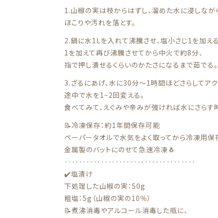
1.山椒の実は枝からはずし、溜めた水に浸しなが
ほこりや汚れを落とす。
2.鍋に水1Lを入れて沸騰させ、塩小さじ1を加える
1を加えて再び沸騰させてから中火で約8分、
指で押し潰せるくらいのかたさになるまで茹でる。
3.ざるにあげ、水に30分〜1時間ほどさらしてア
途中で水を1~2回変える。
食べてみて、えぐみや辛みが強ければ水にさらす
📝冷凍保存：約1年間保存可能
ペーパータオルで水気をよく取ってから冷凍用保
金属製のバットにのせて急速冷凍🐧
‥‥‥‥‥‥‥‥‥‥‥‥‥‥‥‥‥‥
✔️塩漬け
下処理した山椒の実：50g
粗塩：5g（山椒の実の10％）
📝煮沸消毒やアルコール消毒した瓶に、