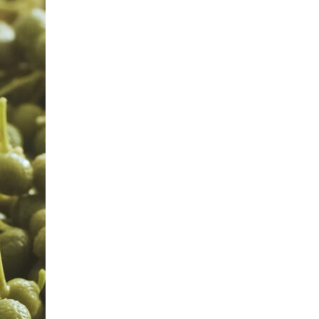
ール
訳あり商品