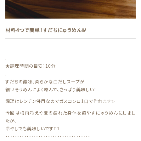
商品一覧
最近チェックした商品
材料4つで簡単！すだちにゅうめん🥢
注文履歴
.
ご利用ガイド
★調理時間の目安：10分
.
当店について
すだちの酸味、柔らかな白だしスープが
細いそうめんによく絡んで、さっぱり美味しい！
ブログ
調理はレンチン併用なのでガスコンロ1口で作れます✨
よくある質問
今回は梅雨冷えや夏の疲れた身体を癒やすにゅうめんにしまし
たが、
プライバシーポリシー
冷やしでも美味しいです🙆‍♀️
‥‥‥‥‥‥‥‥‥‥‥‥‥‥‥‥‥‥