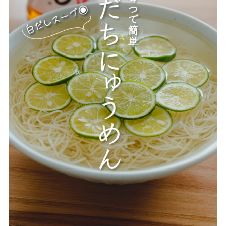
贈答用商品
価格帯
～
その他
在庫あり
セール
並び順
情報セキュリティ基本方針
ランキング
セール商品
新着商品