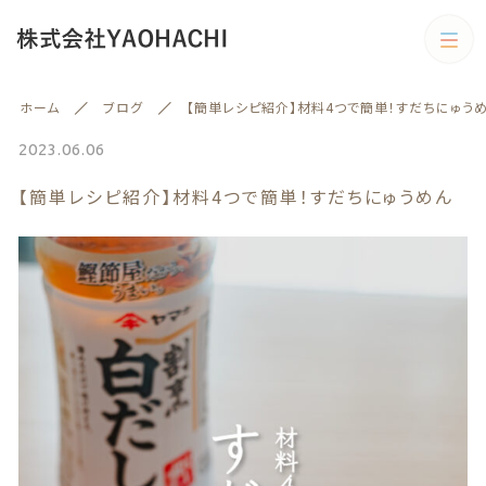
カテゴリー
ホーム
ブログ
【簡単レシピ紹介】材料4つで簡単！すだちにゅう
キーワード検索
すべて
2023.06.06
【簡単レシピ紹介】材料4つで簡単！すだちにゅうめん
野菜
野菜
旬の商品
絞り込み検索
予約商品
親カテゴリー
旬の商品
果物
子カテゴリー
果物
訳あり商品
訳あり商品
カテゴリー一覧