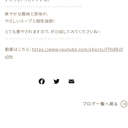
‥‥‥‥‥‥‥‥‥‥‥‥‥‥‥‥‥‥
爽やかな酸味と苦味が、
やさしいスープと相性抜群！
とても癒やされますので、ぜひ試してみてくださいね✨
‥‥‥‥‥‥‥‥‥‥‥‥‥‥‥‥‥‥
動画はこちら：
https://www.youtube.com/shorts/FfHdRilf
xHk
F
T
E
共
a
w
m
有
c
it
ai
ブログ一覧へ戻る
e
te
l
b
r
o