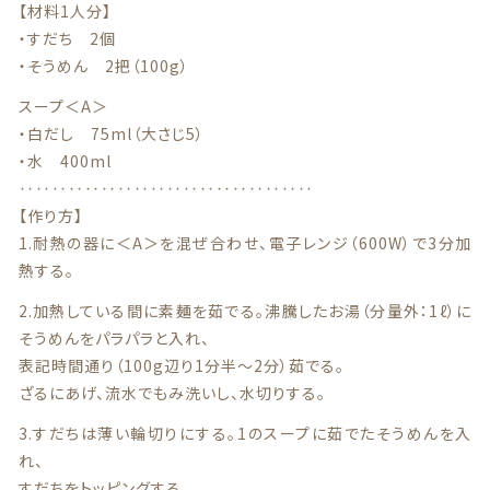
特定商取引法に基づく表記
【材料1人分】
・すだち 2個
お問い合わせ
・そうめん 2把（100g）
スープ＜A＞
看板犬こうめ YouTube
・白だし 75ml（大さじ5）
・水 400ml
808青果店 公式YouTube
‥‥‥‥‥‥‥‥‥‥‥‥‥‥‥‥‥‥
【作り方】
1.耐熱の器に＜A＞を混ぜ合わせ、電子レンジ（600W）で3分加
熱する。
2.加熱している間に素麺を茹でる。沸騰したお湯（分量外：1ℓ）に
そうめんをパラパラと入れ、
© 2021 株式会社YAOHACHI
表記時間通り（100g辺り1分半〜2分）茹でる。
ざるにあげ、流水でもみ洗いし、水切りする。
3.すだちは薄い輪切りにする。1のスープに茹でたそうめんを入
れ、
すだちをトッピングする。