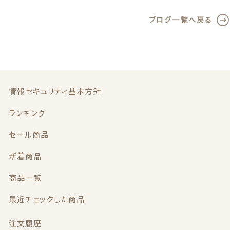
c
it
ai
ブログ一覧へ戻る
e
te
l
b
r
o
o
k
情報セキュリティ基本方針
ランキング
セール商品
新着商品
商品一覧
最近チェックした商品
注文履歴