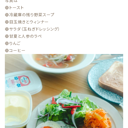
写真は
🔵トースト
商品一覧
🔵冷蔵庫の残り野菜スープ
🔵目玉焼きとウィンナー
最近チェックした商品
🔵サラダ（玉ねぎドレッシング）
🔵甘夏と人参のラペ
注文履歴
🔵りんご
🔵コーヒー
ご利用ガイド
当店について
ブログ
よくある質問
プライバシーポリシー