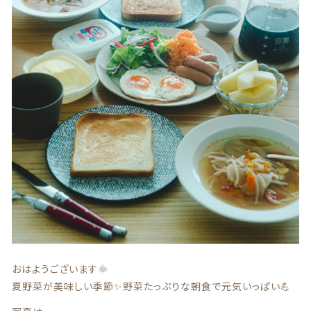
贈答用商品
価格帯
～
その他
在庫あり
セール
並び順
情報セキュリティ基本方針
ランキング
セール商品
おはようございます🌞
夏野菜が美味しい季節✨野菜たっぷりな朝食で元気いっぱい💪
新着商品