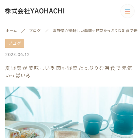
カテゴリー
ホーム
ブログ
夏野菜が美味しい季節✨野菜たっぷりな朝食で元気
キーワード検索
すべて
ブログ
2023.06.12
野菜
夏野菜が美味しい季節✨野菜たっぷりな朝食で元気
野菜
旬の商品
いっぱい💪
絞り込み検索
予約商品
親カテゴリー
旬の商品
果物
子カテゴリー
果物
訳あり商品
訳あり商品
カテゴリー一覧