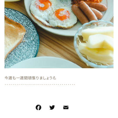
特定商取引法に基づく表記
お問い合わせ
看板犬こうめ YouTube
808青果店 公式YouTube
今週も一週間頑張りましょう💪
‥‥‥‥‥‥‥‥‥‥‥‥‥‥‥‥‥‥
© 2021 株式会社YAOHACHI
F
T
E
共
a
w
m
有