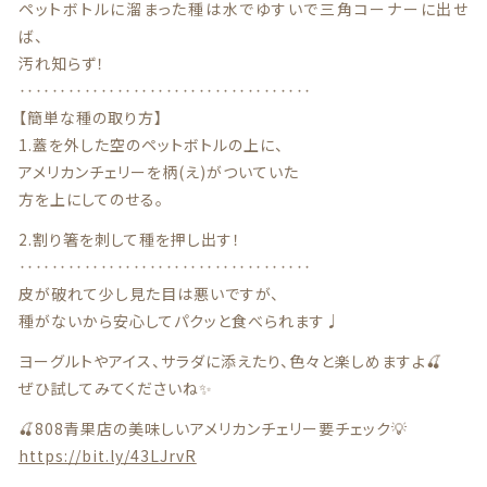
特定商取引法に基づく表記
ペットボトルに溜まった種は水でゆすいで三角コーナーに出せ
ば、
お問い合わせ
汚れ知らず！
‥‥‥‥‥‥‥‥‥‥‥‥‥‥‥‥‥‥
看板犬こうめ YouTube
【簡単な種の取り方】
1.蓋を外した空のペットボトルの上に、
アメリカンチェリーを柄(え)がついていた
808青果店 公式YouTube
方を上にしてのせる。
2.割り箸を刺して種を押し出す！
‥‥‥‥‥‥‥‥‥‥‥‥‥‥‥‥‥‥
皮が破れて少し見た目は悪いですが、
種がないから安心してパクッと食べられます♩
© 2021 株式会社YAOHACHI
ヨーグルトやアイス、サラダに添えたり、色々と楽しめますよ🍒
ぜひ試してみてくださいね✨
🍒808青果店の美味しいアメリカンチェリー要チェック💡
https://bit.ly/43LJrvR