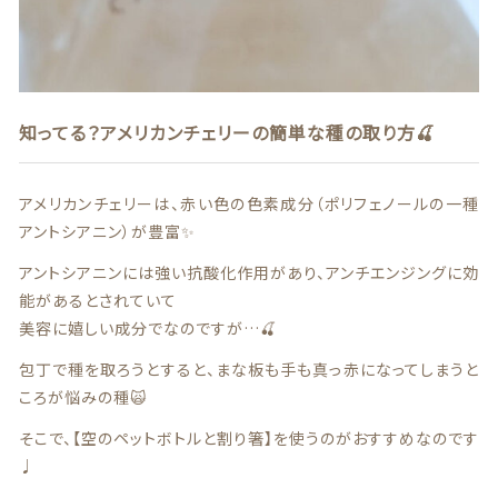
商品一覧
最近チェックした商品
知ってる？アメリカンチェリーの簡単な種の取り方🍒
注文履歴
アメリカンチェリーは、赤い色の色素成分（ポリフェノールの一種
ご利用ガイド
アントシアニン）が豊富✨
当店について
アントシアニンには強い抗酸化作用があり、アンチエンジングに効
能があるとされていて
美容に嬉しい成分でなのですが…🍒
ブログ
包丁で種を取ろうとすると、まな板も手も真っ赤になってしまうと
よくある質問
ころが悩みの種🙀
そこで、【空のペットボトルと割り箸】を使うのがおすすめなのです
プライバシーポリシー
♩