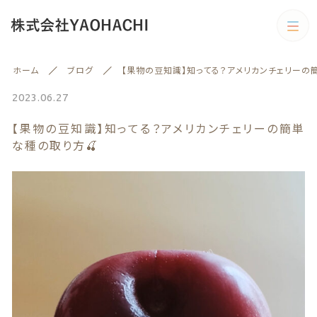
カテゴリー
ホーム
ブログ
【果物の豆知識】知ってる？アメリカンチェリーの
キーワード検索
すべて
2023.06.27
【果物の豆知識】知ってる？アメリカンチェリーの簡単
野菜
な種の取り方🍒
野菜
旬の商品
絞り込み検索
予約商品
親カテゴリー
旬の商品
果物
子カテゴリー
果物
訳あり商品
訳あり商品
カテゴリー一覧