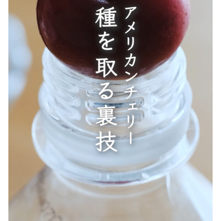
贈答用商品
価格帯
～
その他
在庫あり
セール
並び順
情報セキュリティ基本方針
ランキング
セール商品
新着商品