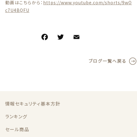
動画はこちらから：
https://www.youtube.com/shorts/9wO
c7U4BQFU
F
T
E
共
a
w
m
有
c
it
ai
ブログ一覧へ戻る
e
te
l
b
r
o
o
k
情報セキュリティ基本方針
ランキング
セール商品