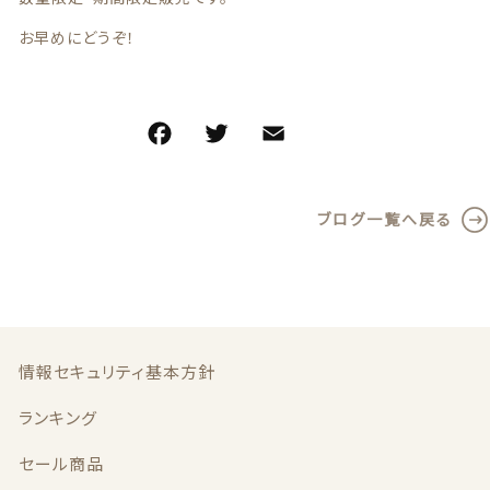
お早めにどうぞ！
F
T
E
共
a
w
m
有
c
it
ai
ブログ一覧へ戻る
e
te
l
b
r
o
o
k
情報セキュリティ基本方針
ランキング
セール商品