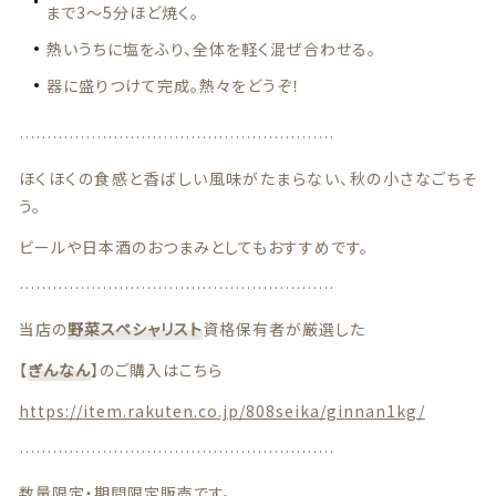
特定商取引法に基づく表記
まで3～5分ほど焼く。
熱いうちに塩をふり、全体を軽く混ぜ合わせる。
お問い合わせ
器に盛りつけて完成。熱々をどうぞ！
看板犬こうめ YouTube
…………………………………………………
808青果店 公式YouTube
ほくほくの食感と香ばしい風味がたまらない、秋の小さなごちそ
う。
ビールや日本酒のおつまみとしてもおすすめです。
…………………………………………………
当店の
野菜スペシャリスト
資格保有者が厳選した
© 2021 株式会社YAOHACHI
【
ぎんなん
】のご購入はこちら
https://item.rakuten.co.jp/808seika/ginnan1kg/
…………………………………………………
数量限定・期間限定販売です。