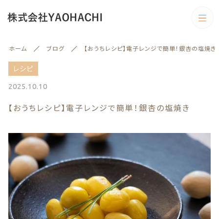
カテゴリー
ホーム
ブログ
【おうちレシピ】電子レンジで簡単！銀杏の塩焼き
キーワード検索
すべて
レシピ
2025.10.10
野菜
【おうちレシピ】電子レンジで簡単！銀杏の塩焼き
野菜
旬の商品
絞り込み検索
予約商品
親カテゴリー
旬の商品
果物
子カテゴリー
果物
訳あり商品
訳あり商品
カテゴリー一覧