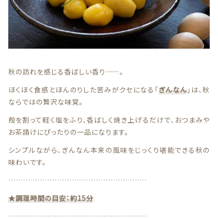
贈答用商品
価格帯
～
その他
在庫あり
セール
秋の訪れを感じる香ばしい香り——。
ほくほく食感とほんのりした苦みがクセになる「
ぎんなん
」は、秋
並び順
ならではの贅沢な味覚。
殻を割って軽く塩をふり、香ばしく焼き上げるだけで、おつまみや
お茶請けにぴったりの一品になります。
情報セキュリティ基本方針
シンプルながら、ぎんなん本来の風味をじっくり堪能できる秋の
ランキング
味わいです。
…………………………………………………
セール商品
★調理時間の目安：約15分
新着商品
…………………………………………………