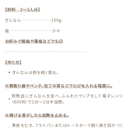
【材料 2～3人分】
商品一覧
ぎんなん…………………100g
最近チェックした商品
塩…………………………少々
注文履歴
お好みで粗塩や藻塩などでも◎
…………………………………………………
ご利用ガイド
【作り方】
当店について
ぎんなんは殻を軽く割る。
ブログ
※殻割り器やペンチ、包丁の背などでひびを入れる程度に。
耐熱皿にぎんなんを並べ、ふんわりラップをして電子レンジ
よくある質問
（600W）で1分～1分半加熱。
プライバシーポリシー
※弾ける音がしたら加熱を止める。
薄皮をむき、フライパンまたはトースターで軽く焼き目がつく