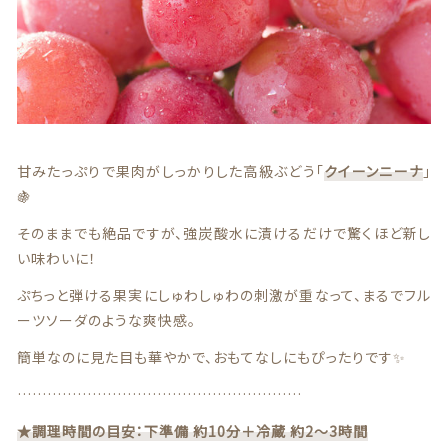
贈答用商品
価格帯
～
その他
在庫あり
セール
甘みたっぷりで果肉がしっかりした高級ぶどう「
クイーンニーナ
」
🍇
並び順
そのままでも絶品ですが、強炭酸水に漬けるだけで驚くほど新し
い味わいに！
情報セキュリティ基本方針
ぷちっと弾ける果実にしゅわしゅわの刺激が重なって、まるでフル
ーツソーダのような爽快感。
ランキング
簡単なのに見た目も華やかで、おもてなしにもぴったりです✨
セール商品
…………………………………………………
新着商品
★調理時間の目安：下準備 約10分＋冷蔵 約2〜3時間