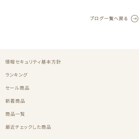
a
w
m
有
c
it
ai
ブログ一覧へ戻る
e
te
l
b
r
o
o
k
情報セキュリティ基本方針
ランキング
セール商品
新着商品
商品一覧
最近チェックした商品