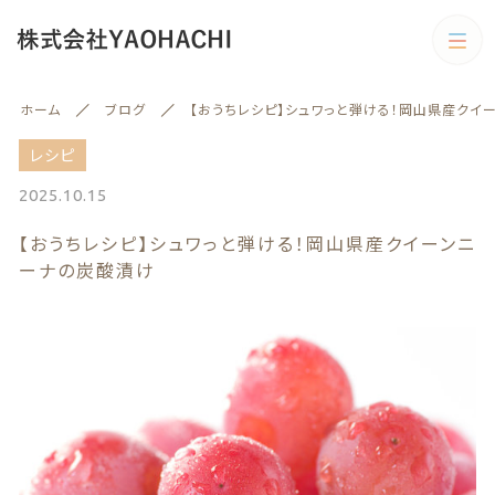
カテゴリー
ホーム
ブログ
【おうちレシピ】シュワっと弾ける！岡山県産クイ
キーワード検索
すべて
レシピ
2025.10.15
野菜
【おうちレシピ】シュワっと弾ける！岡山県産クイーンニ
野菜
旬の商品
ーナの炭酸漬け
絞り込み検索
予約商品
親カテゴリー
旬の商品
果物
子カテゴリー
果物
訳あり商品
訳あり商品
カテゴリー一覧