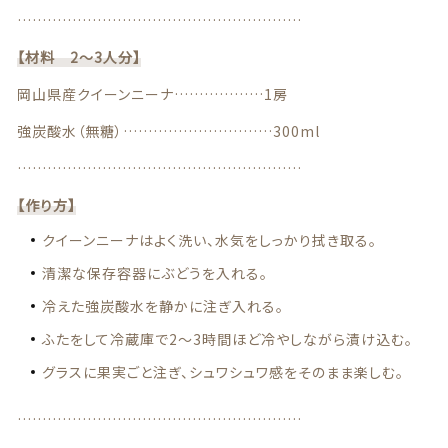
…………………………………………………
商品一覧
【材料 2～3人分】
最近チェックした商品
岡山県産クイーンニーナ………………1房
強炭酸水（無糖）…………………………300ml
注文履歴
…………………………………………………
ご利用ガイド
【作り方】
クイーンニーナはよく洗い、水気をしっかり拭き取る。
当店について
清潔な保存容器にぶどうを入れる。
ブログ
冷えた強炭酸水を静かに注ぎ入れる。
ふたをして冷蔵庫で2〜3時間ほど冷やしながら漬け込む。
よくある質問
グラスに果実ごと注ぎ、シュワシュワ感をそのまま楽しむ。
プライバシーポリシー
…………………………………………………