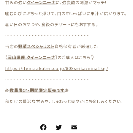
特定商取引法に基づく表記
甘みの強い
クイーンニーナ
に、強炭酸の刺激がマッチ！
噛むたびにぷちっと弾けて、口の中いっぱいに果汁が広がります。
お問い合わせ
暑い日のおやつや、食後のデザートにもおすすめ。
看板犬こうめ YouTube
…………………………………………………
当店の
野菜スペシャリスト
資格保有者が厳選した
808青果店 公式YouTube
【
岡山県産 クイーンニーナ
】のご購入はこちら👇
https://item.rakuten.co.jp/808seika/nina1kg/
…………………………………………………
🍇
数量限定・期間限定販売です
🍇
© 2021 株式会社YAOHACHI
秋だけの贅沢な甘みを、しゅわっと爽やかにお楽しみください。
F
T
E
共