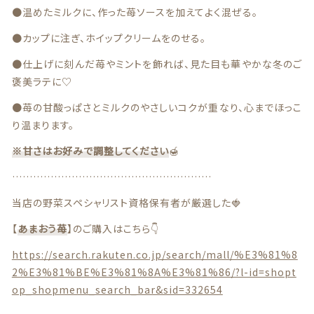
特定商取引法に基づく表記
●温めたミルクに、作った苺ソースを加えてよく混ぜる。
●カップに注ぎ、ホイップクリームをのせる。
お問い合わせ
●仕上げに刻んだ苺やミントを飾れば、見た目も華やかな冬のご
看板犬こうめ YouTube
褒美ラテに♡
●苺の甘酸っぱさとミルクのやさしいコクが重なり、心までほっこ
808青果店 公式YouTube
り温まります。
※甘さはお好みで調整してください
🍯
…………………………………………………
当店の野菜スペシャリスト資格保有者が厳選した🍓
© 2021 株式会社YAOHACHI
【
あまおう苺
】のご購入はこちら👇
https://search.rakuten.co.jp/search/mall/%E3%81%8
2%E3%81%BE%E3%81%8A%E3%81%86/?l-id=shopt
op_shopmenu_search_bar&sid=332654