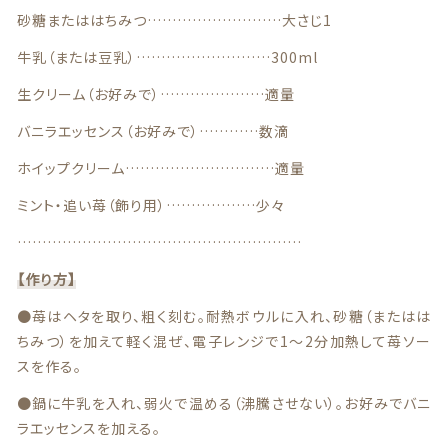
砂糖またははちみつ………………………大さじ1
商品一覧
牛乳（または豆乳）………………………300ml
最近チェックした商品
生クリーム（お好みで）…………………適量
バニラエッセンス（お好みで）…………数滴
注文履歴
ホイップクリーム…………………………適量
ご利用ガイド
ミント・追い苺（飾り用）………………少々
…………………………………………………
当店について
【作り方】
ブログ
●苺はヘタを取り、粗く刻む。耐熱ボウルに入れ、砂糖（またはは
ちみつ）を加えて軽く混ぜ、電子レンジで1〜2分加熱して苺ソー
よくある質問
スを作る。
プライバシーポリシー
●鍋に牛乳を入れ、弱火で温める（沸騰させない）。お好みでバニ
ラエッセンスを加える。