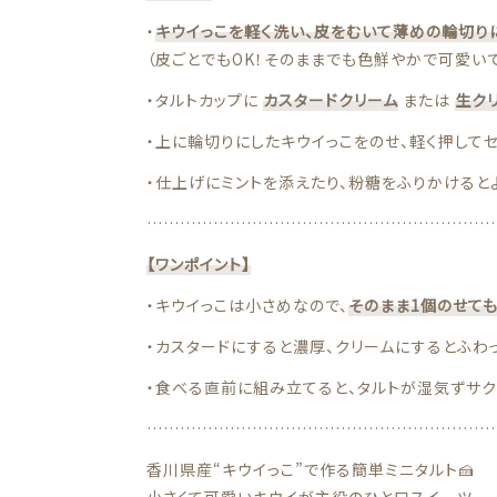
・
キウイっこを軽く洗い、皮をむいて薄めの輪切り
（皮ごとでもOK！そのままでも色鮮やかで可愛いで
・タルトカップに
カスタードクリーム
または
生ク
・上に輪切りにしたキウイっこをのせ、軽く押してセ
・仕上げにミントを添えたり、粉糖をふりかけると
………………………………………………………
【ワンポイント】
・キウイっこは小さめなので、
そのまま1個のせて
・カスタードにすると濃厚、クリームにするとふわ
・食べる直前に組み立てると、タルトが湿気ずサク
………………………………………………………
香川県産“キウイっこ”で作る簡単ミニタルト🍰
小さくて可愛いキウイが主役のひと口スイーツ