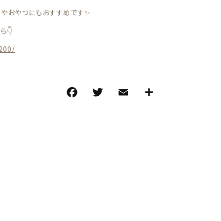
ーやおやつにもおすすめです✨
ら👇
200/
F
T
E
共
a
w
m
有
c
it
ai
e
te
l
b
r
o
o
k