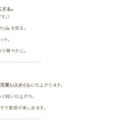
にする。
す。）
リーム
を絞る。
ット。
より華やかに。
………………………
も可愛いスタイル
に仕上がります。
っと軽い仕上がり。
サク食感が楽しめます。
………………………