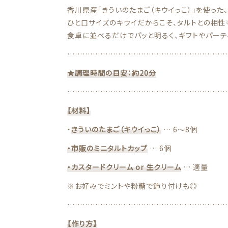
香川県産「きういのたまご（キウイっこ）」を使った
ひと口サイズのキウイだからこそ、タルトとの相性
お問い合わせ
食卓に並べるだけでパッと明るく、ギフトやパーテ
看板犬こうめ YouTube
………………………………………………………
★調理時間の目安：約20分
808青果店 公式YouTube
………………………………………………………
【材料】
・
きういのたまご（キウイっこ）
… 6〜8個
・市販のミニタルトカップ
… 6個
・カスタードクリーム or 生クリーム
… 適量
※お好みでミントや粉糖で飾り付けも◎
………………………………………………………
【作り方】