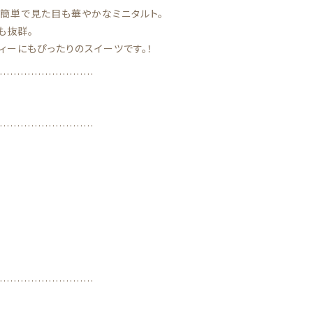
、簡単で見た目も華やかなミニタルト。
も抜群。
ィーにもぴったりのスイーツです。！
………………………
………………………
………………………