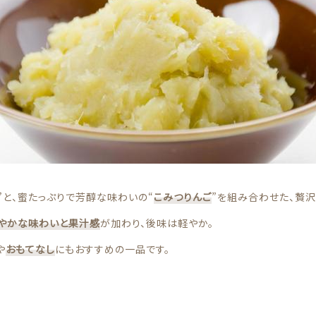
その他
在庫あり
セ
果物
”と、蜜たっぷりで芳醇な味わいの“
こみつりんご
”を組み合わせた、贅沢
やかな
味わい
と果汁感
が加わり、後味は軽やか。
や
おもてなし
にもおすすめの一品です。