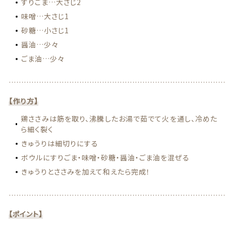
すりごま…大さじ2
味噌…大さじ1
商品一覧
砂糖…小さじ1
最近チェックした商品
醤油…少々
ごま油…少々
注文履歴
…………………………………………………………………………
ご利用ガイド
【作り方】
鶏ささみは筋を取り、沸騰したお湯で茹でて火を通し、冷めた
当店について
ら細く裂く
きゅうりは細切りにする
ブログ
ボウルにすりごま・味噌・砂糖・醤油・ごま油を混ぜる
きゅうりとささみを加えて和えたら完成！
よくある質問
…………………………………………………………………………
プライバシーポリシー
【ポイント】