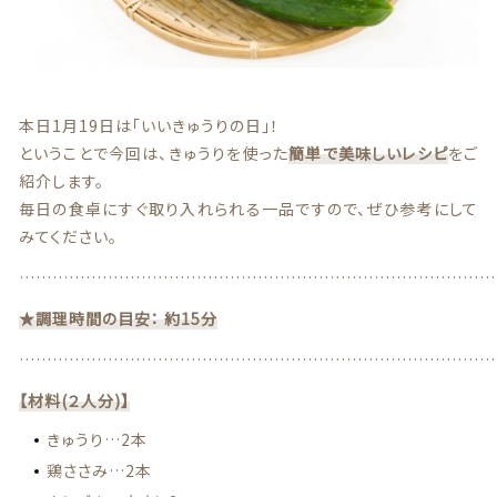
贈答用商品
価格帯
～
その他
本日1月19日は「いいきゅうりの日」！
ということで今回は、きゅうりを使った
簡単で美味しいレシピ
をご
在庫あり
セール
紹介します。
毎日の食卓にすぐ取り入れられる一品ですので、ぜひ参考にして
並び順
みてください。
…………………………………………………………………………
情報セキュリティ基本方針
★調理時間の目安： 約15分
…………………………………………………………………………
ランキング
【材料(２人分)】
セール商品
きゅうり…2本
鶏ささみ…2本
新着商品