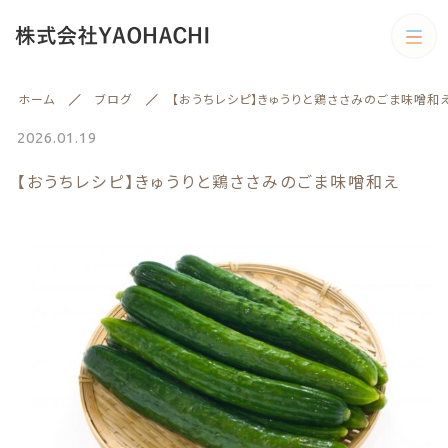
カテゴリー
ホーム
ブログ
【おうちレシピ】きゅうりと鶏ささみのごま味噌和
キーワード検索
すべて
2026.01.19
【おうちレシピ】きゅうりと鶏ささみのごま味噌和え
野菜
野菜
旬の商品
絞り込み検索
予約商品
親カテゴリー
旬の商品
果物
子カテゴリー
果物
訳あり商品
訳あり商品
カテゴリー一覧