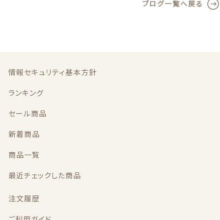
ブログ一覧へ戻る
e
te
l
b
r
o
o
k
情報セキュリティ基本方針
ランキング
セール商品
新着商品
商品一覧
最近チェックした商品
注文履歴
ご利用ガイド