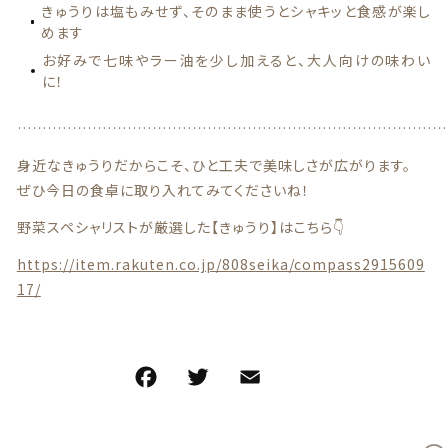
特定商取引法に基づく表記
きゅうりは塩もみせず、そのまま使うとシャキッと食感が楽し
めます
お問い合わせ
お好みで七味やラー油を少し加えると、大人向けの味わい
に！
看板犬こうめ YouTube
…………………………………………………………………………
808青果店 公式YouTube
身近なきゅうりだからこそ、ひと工夫で美味しさが広がります。
ぜひ今日の食卓に取り入れてみてくださいね！
野菜スペシャリストが厳選した【きゅうり】はこちら👇
https://item.rakuten.co.jp/808seika/compass2915609
17/
© 2021 株式会社YAOHACHI
F
T
E
共
a
w
m
有
c
it
ai