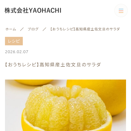
カテゴリー
ホーム
ブログ
【おうちレシピ】高知県産土佐文旦のサラダ
キーワード検索
すべて
レシピ
2026.02.07
野菜
【おうちレシピ】高知県産土佐文旦のサラダ
野菜
旬の商品
絞り込み検索
予約商品
親カテゴリー
旬の商品
果物
子カテゴリー
果物
訳あり商品
訳あり商品
カテゴリー一覧