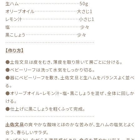
生ハム…………………………………50g
商品一覧
オリーブオイル………………………大さじ1
レモン汁………………………………小さじ1
塩………………………………………少々
最近チェックした商品
黒こしょう……………………………少々
…………………………………………………
注文履歴
【作り方】
ご利用ガイド
●土佐文旦は皮をむき、薄皮を取り除いて房ごとに分ける。
●ベビーリーフは洗って水気をしっかり切る。
当店について
●器にベビーリーフを敷き、土佐文旦と生ハムをバランスよく並べ
る。
ブログ
●オリーブオイル・レモン汁・塩・黒こしょうを混ぜ、全体に回しか
ける。
よくある質問
●仕上げに黒こしょうを軽くふって完成。
…………………………………………………
土佐文旦
の爽やかな酸味とほのかな苦みが、生ハムの塩気とよく
プライバシーポリシー
合う、春らしいサラダ。