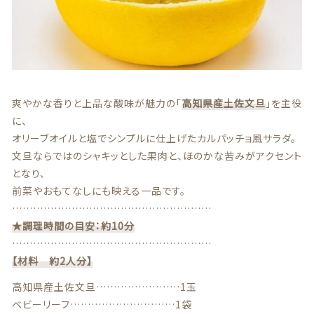
贈答用商品
価格帯
～
その他
在庫あり
セール
爽やかな香りと上品な酸味が魅力の「
高知県産土佐文旦
」を主役
に、
オリーブオイルと塩でシンプルに仕上げたカルパッチョ風サラダ。
並び順
文旦ならではのシャキッとした果肉と、ほのかな苦みがアクセント
となり、
前菜やおもてなしにも映える一品です。
情報セキュリティ基本方針
…………………………………………………
★調理時間の目安：約10分
ランキング
…………………………………………………
【材料 約2人分】
セール商品
高知県産土佐文旦……………………1玉
新着商品
ベビーリーフ…………………………1袋