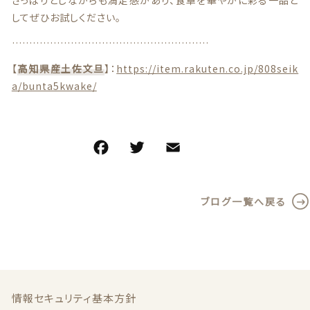
さっぱりとしながらも満足感があり、食卓を華やかに彩る一品と
特定商取引法に基づく表記
してぜひお試しください。
お問い合わせ
…………………………………………………
【
高知県産土佐文旦
】：
https://item.rakuten.co.jp/808seik
看板犬こうめ YouTube
a/bunta5kwake/
808青果店 公式YouTube
F
T
E
共
a
w
m
有
c
it
ai
ブログ一覧へ戻る
e
te
l
© 2021 株式会社YAOHACHI
b
r
o
o
k
情報セキュリティ基本方針