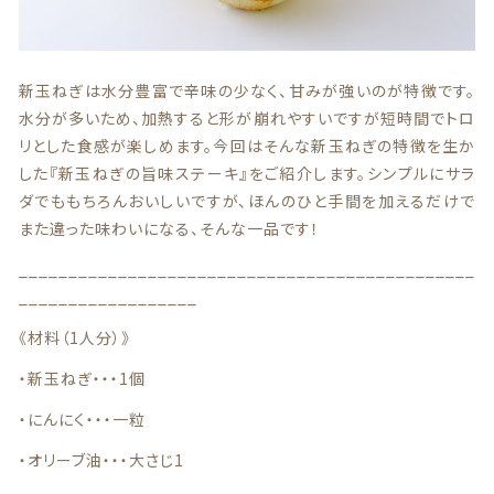
贈答用商品
価格帯
～
新玉ねぎは水分豊富で辛味の少なく、甘みが強いのが特徴です。
水分が多いため、加熱すると形が崩れやすいですが短時間でトロ
その他
リとした食感が楽しめます。今回はそんな新玉ねぎの特徴を生か
在庫あり
セール
した『新玉ねぎの旨味ステーキ』をご紹介します。シンプルにサラ
ダでももちろんおいしいですが、ほんのひと手間を加えるだけで
並び順
また違った味わいになる、そんな一品です！
______________________________________________
__________________
情報セキュリティ基本方針
《材料（1人分）》
ランキング
・新玉ねぎ・・・1個
セール商品
・にんにく・・・一粒
・オリーブ油・・・大さじ1
新着商品