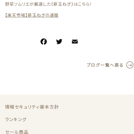
野菜ソムリエが厳選した《新玉ねぎ》はこちら！
【楽天市場】新玉ねぎの通販
F
T
E
共
a
w
m
有
c
it
ai
ブログ一覧へ戻る
e
te
l
b
r
o
o
k
情報セキュリティ基本方針
ランキング
セール商品