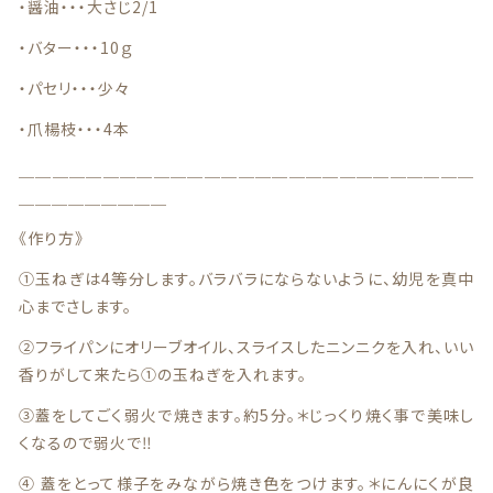
・醤油・・・大さじ2/1
商品一覧
・バター・・・10ｇ
・パセリ・・・少々
最近チェックした商品
・爪楊枝・・・4本
注文履歴
＿＿＿＿＿＿＿＿＿＿＿＿＿＿＿＿＿＿＿＿＿＿＿＿＿＿＿
＿＿＿＿＿＿＿＿＿
ご利用ガイド
《作り方》
当店について
①玉ねぎは4等分します。バラバラにならないように、幼児を真中
心までさします。
ブログ
②フライパンにオリーブオイル、スライスしたニンニクを入れ、いい
香りがして来たら①の玉ねぎを入れます。
よくある質問
③蓋をしてごく弱火で焼きます。約5分。＊じっくり焼く事で美味し
プライバシーポリシー
くなるので弱火で‼
④ 蓋をとって様子をみながら焼き色をつけます。＊にんにくが良