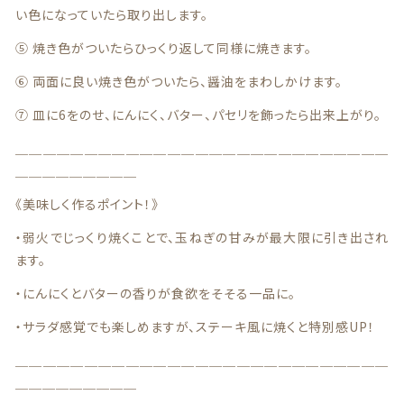
特定商取引法に基づく表記
い色になっていたら取り出します。
⑤ 焼き色がついたらひっくり返して同様に焼きます。
お問い合わせ
⑥ 両面に良い焼き色がついたら、醤油をまわしかけます。
看板犬こうめ YouTube
⑦ 皿に6をのせ、にんにく、バター、パセリを飾ったら出来上がり。
808青果店 公式YouTube
＿＿＿＿＿＿＿＿＿＿＿＿＿＿＿＿＿＿＿＿＿＿＿＿＿＿＿
＿＿＿＿＿＿＿＿＿
《美味しく作るポイント！》
・弱火でじっくり焼くことで、玉ねぎの甘みが最大限に引き出され
ます。
© 2021 株式会社YAOHACHI
・にんにくとバターの香りが食欲をそそる一品に。
・サラダ感覚でも楽しめますが、ステーキ風に焼くと特別感UP！
＿＿＿＿＿＿＿＿＿＿＿＿＿＿＿＿＿＿＿＿＿＿＿＿＿＿＿
＿＿＿＿＿＿＿＿＿