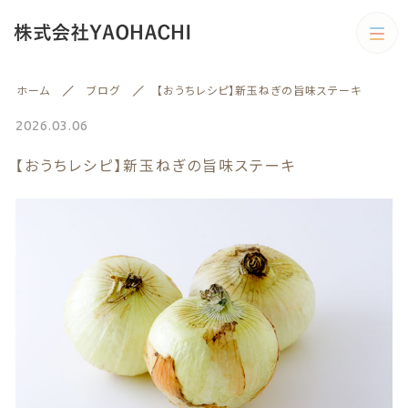
カテゴリー
ホーム
ブログ
【おうちレシピ】新玉ねぎの旨味ステーキ
キーワード検索
すべて
2026.03.06
【おうちレシピ】新玉ねぎの旨味ステーキ
野菜
野菜
旬の商品
絞り込み検索
予約商品
親カテゴリー
旬の商品
果物
子カテゴリー
果物
訳あり商品
訳あり商品
カテゴリー一覧