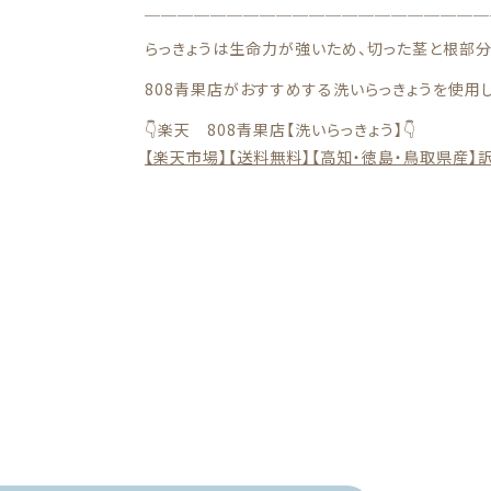
＿＿＿＿＿＿＿＿＿＿＿＿＿＿＿＿＿＿＿＿＿
らっきょうは生命力が強いため、切った茎と根部分か
808青果店がおすすめする洗いらっきょうを使用し
👇楽天 808青果店【洗いらっきょう】👇
【楽天市場】【送料無料】【高知・徳島・鳥取県産】