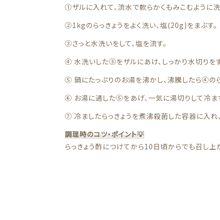
①ザルに入れて、流水で軟らかくもみこむように洗
②1kgのらっきょうをよく洗い、塩(20g)をまぶす。
③さっと水洗いをして、塩を流す。
④ 水洗いした③をザルにあけ、しっかり水切りを
⑤ 鍋にたっぷりのお湯を沸かし、沸騰したら④のら
⑥ お湯に通した⑤をあげ、一気に湯切りして冷ま
⑦ 冷ましたらっきょうを煮沸殺菌した容器に入れ
調理時のコツ・ポイント💡
らっきょう酢につけてから10日頃からでも召し上