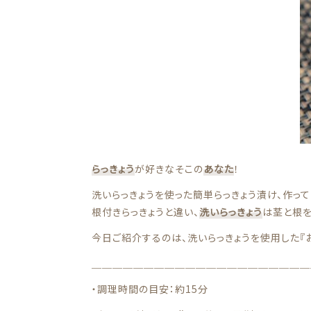
価格帯
最近チェックした商品
～
注文履歴
ご利用ガイド
並び順
当店について
らっきょう
が好きなそこの
あなた
！
ブログ
洗いらっきょうを使った簡単らっきょう漬け、作っ
根付きらっきょうと違い、
洗いらっきょう
は茎と根を
よくある質問
今日ご紹介するのは、洗いらっきょうを使用した『お
プライバシーポリシー
＿＿＿＿＿＿＿＿＿＿＿＿＿＿＿＿＿＿＿＿＿
・調理時間の目安：約15分
特定商取引法に基づく表記