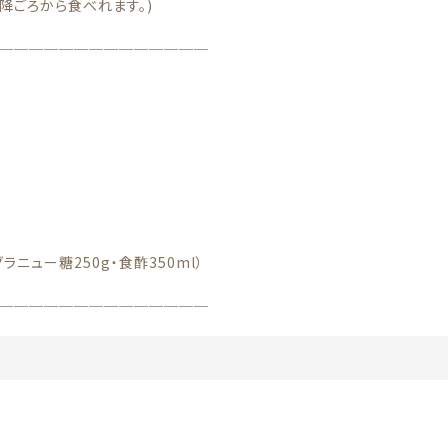
降ごろから食べれます。)
＿＿＿＿＿＿＿＿＿＿＿＿＿＿
ラニュー糖250g・食酢350ml）
＿＿＿＿＿＿＿＿＿＿＿＿＿＿