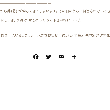
＿＿＿＿＿＿＿＿＿＿＿＿＿＿
ら芽(芯) が伸びてきてしまいます。 その日のうちに調理されないときは必
たらっきょう漬け、ぜひ作ってみて下さいね(^_-)-☆
訳あり 洗いらっきょう 大きさお任せ 約5kg(北海道沖縄別途送料加算
F
T
E
共
a
w
m
有
c
it
ai
e
te
l
b
r
o
o