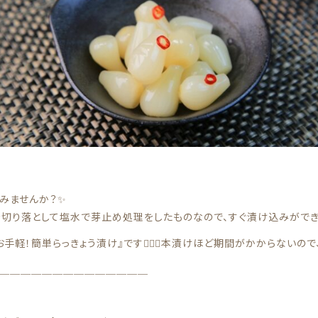
その他
在庫あり
セ
果物
てみませんか？✨
切り落として塩水で芽止め処理をしたものなので、すぐ漬け込みができ
手軽！簡単らっきょう漬け』です💁🏻‍♀️本漬けほど期間がかからないの
＿＿＿＿＿＿＿＿＿＿＿＿＿＿