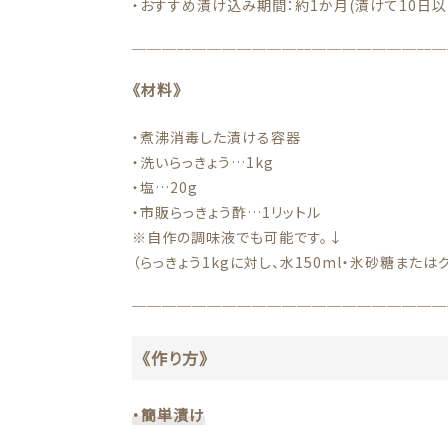
・おすすめ漬け込み期間：約1か月(漬けて10日以
＿＿＿＿＿＿＿＿＿＿＿＿＿＿＿＿＿＿＿＿＿
お問い合わせ
《材料》
看板犬こうめ YouTube
・煮沸消毒した漬ける容器
808青果店 公式YouTube
・洗いらっきょう…1kg
・塩…20g
・市販らっきょう酢…1リットル
※自作の調味液でも可能です。↓
（らっきょう1kgに対し、水150ml・氷砂糖またはグ
＿＿＿＿＿＿＿＿＿＿＿＿＿＿＿＿＿＿＿＿＿
《作り方》
・簡単漬け