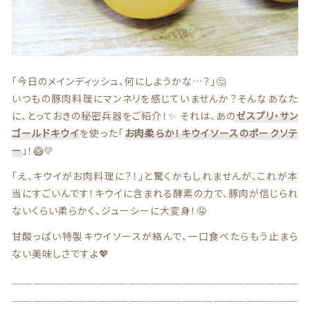
贈答用商品
価格帯
～
その他
「今日のメインディッシュ、何にしようかな…？」🤔
在庫あり
セール
いつもの豚肉料理にマンネリを感じていませんか？そんなあなた
に、とっておきの秘密兵器をご紹介！✨ それは、あの
ゼスプリ・サン
ゴールドキウイ
を使った「
お肉柔らか！キウイソースのポークソテ
並び順
ー
」！🥝💛
「え、キウイがお肉料理に？！」と驚くかもしれませんが、これが本
情報セキュリティ基本方針
当にすごいんです！キウイに含まれる酵素の力で、豚肉が信じられ
ないくらい柔らかく、ジューシーに大変身！🤤
ランキング
甘酸っぱい特製キウイソースが絡んで、一口食べたらもう止まら
ない美味しさですよ💖
セール商品
＿＿＿＿＿＿＿＿＿＿＿＿＿＿＿＿＿＿＿＿＿＿＿＿＿＿＿
＿＿＿＿＿＿＿＿＿＿＿＿＿＿＿＿＿＿＿＿＿＿＿＿＿＿＿
新着商品