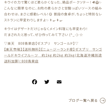
キウイの力で驚くほど柔らかくなった、絶品ポークソテー！🥩🥝✨
こんなに簡単なのに、お肉の柔らかさと甘酸っぱいソースの組み
合わせは、まさに感動レベル！😋 普段の食卓が、ちょっと特別なレ
ストランに早変わりしますよ✨👨‍🍳👩‍🍳
キウイはデザートだけじゃなくメイン料理にも早変わり！
だまされたと思って、ぜひ作ってみて下さい (^_-)-☆
▽楽天 808青果店【ゼスプリ サンゴールド】▽
【楽天市場】【送料無料】【ニュージーランド産】ゼスプリ サンゴ
ールドキウイフルーツ 約1kg 約2kg 約3kg(北海道沖縄別途
送料加算)：808青果店
F
T
E
共
a
w
m
有
c
it
ai
ブログ一覧へ戻る
e
te
l