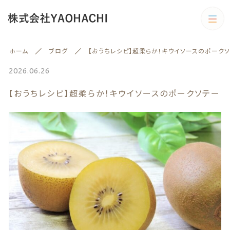
カテゴリー
ホーム
ブログ
【おうちレシピ】超柔らか！キウイソースのポーク
キーワード検索
すべて
2026.06.26
【おうちレシピ】超柔らか！キウイソースのポークソテー
野菜
野菜
旬の商品
絞り込み検索
予約商品
親カテゴリー
旬の商品
果物
子カテゴリー
果物
訳あり商品
訳あり商品
カテゴリー一覧