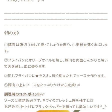
特定商取引法に基づく表記
＿＿＿＿＿＿＿＿＿＿＿＿＿＿＿＿＿＿＿＿＿＿＿＿＿＿＿
お問い合わせ
＿＿＿＿＿＿＿＿＿＿＿＿＿＿＿＿＿＿＿＿＿＿＿＿＿＿＿
＿＿＿＿＿＿＿＿＿＿＿＿＿＿＿＿＿＿
看板犬こうめ YouTube
《作り方》
808青果店 公式YouTube
①豚肉は筋切りをして塩・こしょうを振り、小麦粉を薄くまぶしま
す。
②フライパンにオリーブオイルを熱し、豚肉を両面こんがりと焼い
て火を通し、皿に盛ります。
③同じフライパンに★を入れ、軽く煮立たせてソースを作ります。
© 2021 株式会社YAOHACHI
④豚肉の上にソースをたっぷりかけたら完成！🍖
調理時のコツ・ポイント
💡
ソースは煮詰め過ぎず、キウイのフレッシュ感を残すと◎
お好みで、仕上げにブラックペッパーを振っても美味しいです^_^