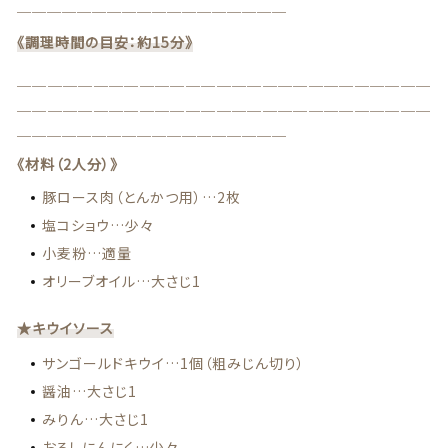
＿＿＿＿＿＿＿＿＿＿＿＿＿＿＿＿＿＿
商品一覧
《調理時間の目安：約15分》
＿＿＿＿＿＿＿＿＿＿＿＿＿＿＿＿＿＿＿＿＿＿＿＿＿＿＿
最近チェックした商品
＿＿＿＿＿＿＿＿＿＿＿＿＿＿＿＿＿＿＿＿＿＿＿＿＿＿＿
＿＿＿＿＿＿＿＿＿＿＿＿＿＿＿＿＿＿
注文履歴
《材料（2人分）》
ご利用ガイド
豚ロース肉（とんかつ用）…2枚
塩コショウ…少々
当店について
小麦粉…適量
オリーブオイル…大さじ1
ブログ
★キウイソース
よくある質問
サンゴールドキウイ…1個（粗みじん切り）
醤油…大さじ1
プライバシーポリシー
みりん…大さじ1
おろしにんにく…少々