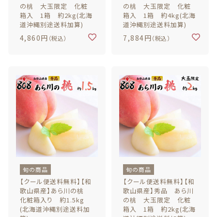
の桃 大玉限定 化粧
の桃 大玉限定 化粧
贈答用商品
価格帯
箱入 1箱 約2kg(北海
箱入 1箱 約4kg(北海
道沖縄別途送料加算)
道沖縄別途送料加算)
～
4,860円
7,884円
（税込）
（税込）
その他
在庫あり
セール
並び順
情報セキュリティ基本方針
ランキング
旬の商品
旬の商品
【クール便送料無料】【和
【クール便送料無料】【和
セール商品
歌山県産】あら川の桃
歌山県産】秀品 あら川
化粧箱入り 約1.5kg
の桃 大玉限定 化粧
新着商品
(北海道沖縄別途送料加
箱入 1箱 約2kg(北海