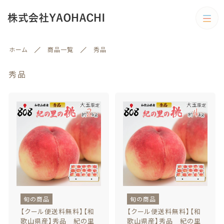
カテゴリー
ホーム
商品一覧
秀品
キーワード検索
すべて
秀品
野菜
野菜
旬の商品
絞り込み検索
予約商品
親カテゴリー
旬の商品
果物
子カテゴリー
果物
訳あり商品
旬の商品
旬の商品
訳あり商品
【クール便送料無料】【和
【クール便送料無料】【和
歌山県産】秀品 紀の里
歌山県産】秀品 紀の里
カテゴリー一覧