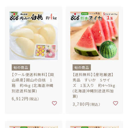
特定商取引法に基づく表記
お問い合わせ
看板犬こうめ YouTube
808青果店 公式YouTube
旬の商品
旬の商品
【クール便送料無料】【岡
【送料無料】【産地厳選】
山県産】岡山の白桃 1
秀品 すいか Sサイ
箱 約4kg (北海道沖縄
ズ 1玉入り 約4～5kg
別途送料加算)
(北海道沖縄別途送料加
© 2021 株式会社YAOHACHI
算)
6,912円
（税込）
3,780円
（税込）