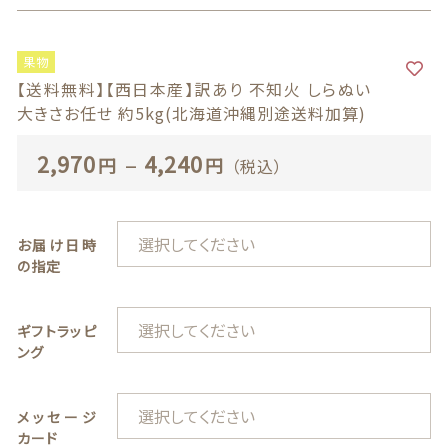
商品一覧
果物
最近チェックした商品
【送料無料】【西日本産】訳あり 不知火 しらぬい
大きさお任せ 約5kg(北海道沖縄別途送料加算)
注文履歴
2,970
–
4,240
円
円
（税込）
ご利用ガイド
当店について
お届け日時
の指定
ブログ
ギフトラッピ
よくある質問
ング
プライバシーポリシー
メッセージ
カード