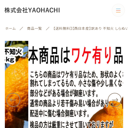
カートに商品を追加しました
カテゴリー
ホーム
商品一覧
【送料無料】【西日本産】訳あり 不知火 しらぬ
キーワード検索
【送料無料】【西日本産】訳あり 不知火 しらぬい 大き
すべて
さお任せ 約5kg(北海道沖縄別途送料加算)
お届け日時の指定
野菜
ギフトラッピング
メッセージカード
野菜
旬の商品
絞り込み検索
予約商品
熨斗
数量
親カテゴリー
旬の商品
（税込）
果物
子カテゴリー
果物
訳あり商品
訳あり商品
ショッピングを続ける
カテゴリー一覧