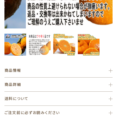
贈答用商品
価格帯
～
カートを確認する
その他
在庫あり
セール
並び順
商品情報
情報セキュリティ基本方針
商品詳細
ランキング
送料について
セール商品
新着商品
ご注文前に必ずお読みください