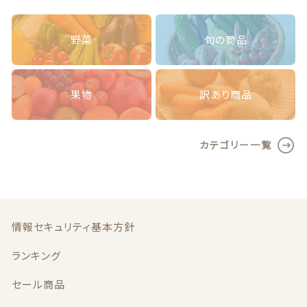
ら
ぬ
い
野菜
旬の商品
大
き
さ
お
果物
訳あり商品
任
せ
約
カテゴリー一覧
5
k
g
(北
海
道
情報セキュリティ基本方針
沖
縄
ランキング
別
途
セール商品
送
料