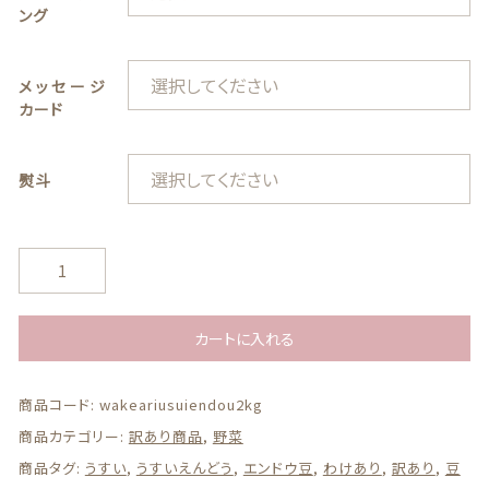
特定商取引法に基づく表記
ング
お問い合わせ
メッセージ
カード
看板犬こうめ YouTube
808青果店 公式YouTube
熨斗
【ク
ー
ル
便
カートに入れる
© 2021 株式会社YAOHACHI
送
料
商品コード:
wakeariusuiendou2kg
無
料】
商品カテゴリー:
訳あり商品
,
野菜
【和
商品タグ:
うすい
,
うすいえんどう
,
エンドウ豆
,
わけあり
,
訳あり
,
豆
歌