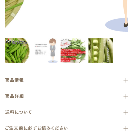
贈答用商品
価格帯
ショッピングを続ける
～
カートを確認する
その他
在庫あり
セール
並び順
商品情報
情報セキュリティ基本方針
商品詳細
ランキング
送料について
セール商品
新着商品
ご注文前に必ずお読みください