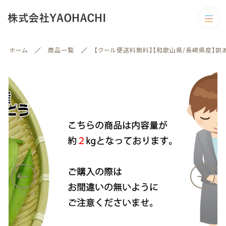
カートに商品を追加しました
カテゴリー
ホーム
商品一覧
【クール便送料無料】【和歌山県/長崎県産】訳
キーワード検索
【クール便送料無料】【和歌山県/長崎県産】訳あり う
すべて
すいえんどう 大きさお任せ 約2kg(北海道沖縄別途
送料加算)
発送時の温度区分
野菜
お届け日時の指定
野菜
旬の商品
絞り込み検索
予約商品
ギフトラッピング
メッセージカード
親カテゴリー
旬の商品
熨斗
数量
果物
（税込）
子カテゴリー
果物
訳あり商品
訳あり商品
カテゴリー一覧