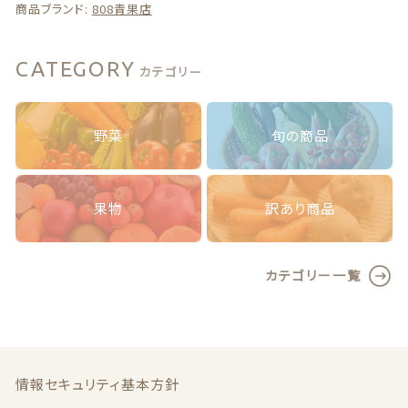
山
商品ブランド:
808青果店
県/
長
崎
CATEGORY
カテゴリー
県
産】
訳
野菜
旬の商品
あ
り
う
す
果物
訳あり商品
い
え
ん
カテゴリー一覧
ど
う
大
き
さ
お
情報セキュリティ基本方針
任