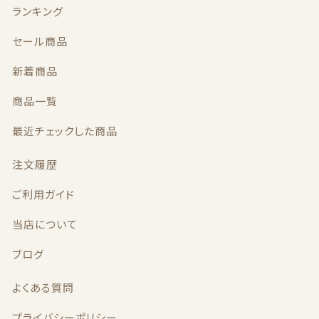
せ
ランキング
約
2
セール商品
k
g
新着商品
(北
海
商品一覧
道
沖
最近チェックした商品
縄
別
注文履歴
途
送
ご利用ガイド
料
加
当店について
算)
個
ブログ
よくある質問
プライバシーポリシー