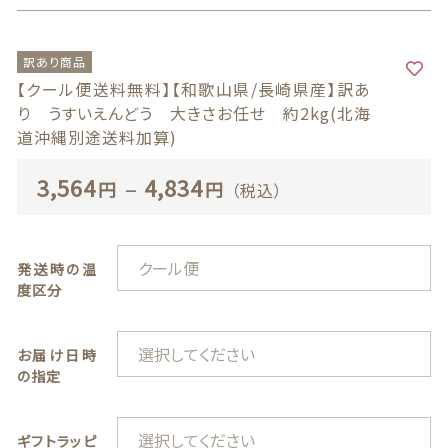
商品一覧
訳あり商品
最近チェックした商品
【クール便送料無料】【和歌山県/長崎県産】訳あ
り うすいえんどう 大きさお任せ 約2kg(北海
道沖縄別途送料加算)
注文履歴
3,564
–
4,834
円
円
（税込）
ご利用ガイド
当店について
発送時の温
度区分
ブログ
よくある質問
お届け日時
の指定
プライバシーポリシー
ギフトラッピ