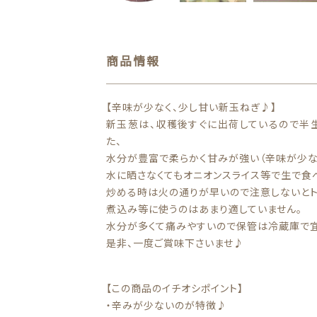
お問い合わせ
商品情報
看板犬こうめ YouTube
【辛味が少なく、少し甘い新玉ねぎ♪】
808青果店 公式YouTube
新玉葱は、収穫後すぐに出荷しているので半
た、
水分が豊富で柔らかく甘みが強い（辛味が少な
水に晒さなくてもオニオンスライス等で生で食
炒める時は火の通りが早いので注意しないとト
煮込み等に使うのはあまり適していません。
水分が多くて痛みやすいので保管は冷蔵庫で宜
是非、一度ご賞味下さいませ♪
【この商品のイチオシポイント】
・辛みが少ないのが特徴♪