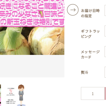
その他
お届け日時
在庫あり
セ
の指定
果物
ッピングを続ける
カートを確認
ギフトラッ
ピング
メッセージ
カード
熨斗
【送
料
無