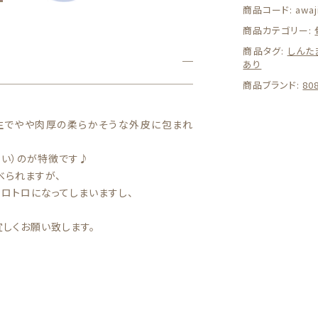
料】
商品コード:
awaj
【兵
商品カテゴリー:
庫
県
商品タグ:
しんた
あり
淡
路
商品ブランド:
8
島
産】
生でやや肉厚の柔らかそうな外皮に包まれ
訳
あ
い）のが特徴です♪
り
べられますが、
新
玉
ロトロになってしまいますし、
ね
ぎ
しくお願い致します。
小
玉
約
1
0
k