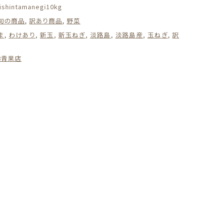
ishintamanegi10kg
旬の商品
,
訳あり商品
,
野菜
ま
,
わけあり
,
新玉
,
新玉ねぎ
,
淡路島
,
淡路島産
,
玉ねぎ
,
訳
08青果店