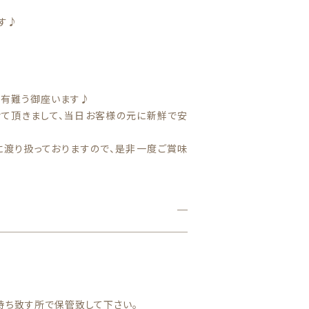
g
す♪
(北
海
道
沖
縄
に有難う御座います♪
別
せて頂きまして、当日お客様の元に新鮮で安
途
送
渡り扱っておりますので、是非一度ご賞味
料
加
算)
個
持ち致す所で保管致して下さい。