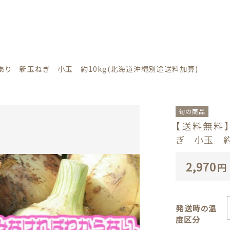
カテゴリー
あり 新玉ねぎ 小玉 約10kg(北海道沖縄別途送料加算)
しました
旬の商品
料無料】【兵庫県淡路島産】訳あり 新玉ねぎ 小玉 約10kg(北
【送料無料
時の温度区分
ぎ 小玉 約
け日時の指定
2,970
トラッピング
円
野菜
子カテゴリー
セージカード
発送時の温
度区分