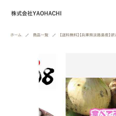
ホーム
商品一覧
【送料無料】【兵庫県淡路島産】訳
カートに商品を追加
情報セキュリティ基本方針
【送
ランキング
発送
お届
セール商品
ギフ
親カテゴリー
メッ
新着商品
熨斗
商品一覧
数量